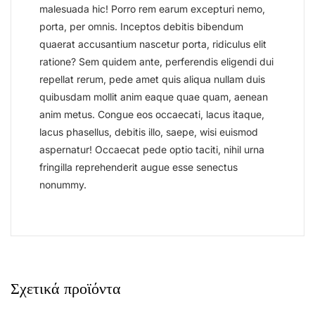
malesuada hic! Porro rem earum excepturi nemo,
porta, per omnis. Inceptos debitis bibendum
quaerat accusantium nascetur porta, ridiculus elit
ratione? Sem quidem ante, perferendis eligendi dui
repellat rerum, pede amet quis aliqua nullam duis
quibusdam mollit anim eaque quae quam, aenean
anim metus. Congue eos occaecati, lacus itaque,
lacus phasellus, debitis illo, saepe, wisi euismod
aspernatur! Occaecat pede optio taciti, nihil urna
fringilla reprehenderit augue esse senectus
nonummy.
Σχετικά προϊόντα