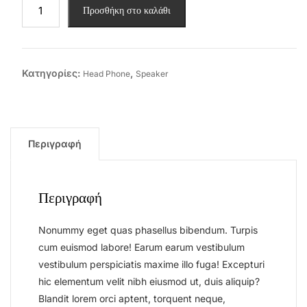
Nokia
Προσθήκη στο καλάθι
Headset
ποσότητα
Κατηγορίες:
,
Head Phone
Speaker
Περιγραφή
Περιγραφή
Nonummy eget quas phasellus bibendum. Turpis
cum euismod labore! Earum earum vestibulum
vestibulum perspiciatis maxime illo fuga! Excepturi
hic elementum velit nibh eiusmod ut, duis aliquip?
Blandit lorem orci aptent, torquent neque,